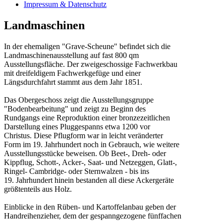
Impressum & Datenschutz
Landmaschinen
In der ehemaligen "Grave-Scheune" befindet sich die
Landmaschinenausstellung auf fast 800 qm
Ausstellungsfläche. Der zweigeschossige Fachwerkbau
mit dreifeldigem Fachwerkgefüge und einer
Längsdurchfahrt stammt aus dem Jahr 1851.
Das Obergeschoss zeigt die Ausstellungsgruppe
"Bodenbearbeitung" und zeigt zu Beginn des
Rundgangs eine Reproduktion einer bronzezeitlichen
Darstellung eines Pluggespanns etwa 1200 vor
Christus. Diese Pflugform war in leicht veränderter
Form im 19. Jahrhundert noch in Gebrauch, wie weitere
Ausstellungsstücke beweisen. Ob Beet-, Dreh- oder
Kippflug, Schott-, Acker-, Saat- und Netzeggen, Glatt-,
Ringel- Cambridge- oder Sternwalzen - bis ins
19. Jahrhundert hinein bestanden all diese Ackergeräte
größtenteils aus Holz.
Einblicke in den Rüben- und Kartoffelanbau geben der
Handreihenzieher, dem der gespanngezogene fünffachen